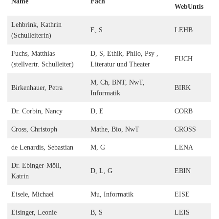
Name
Fach
WebUntis
Lehbrink, Kathrin
E, S
LEHB
(Schulleiterin)
Fuchs, Matthias
D, S, Ethik, Philo, Psy ,
FUCH
(stellvertr. Schulleiter)
Literatur und Theater
M, Ch, BNT, NwT,
Birkenhauer, Petra
BIRK
Informatik
Dr. Corbin, Nancy
D, E
CORB
Cross, Christoph
Mathe, Bio, NwT
CROSS
de Lenardis, Sebastian
M, G
LENA
Dr. Ebinger-Möll,
D, L, G
EBIN
Katrin
Eisele, Michael
Mu, Informatik
EISE
Eisinger, Leonie
B, S
LEIS