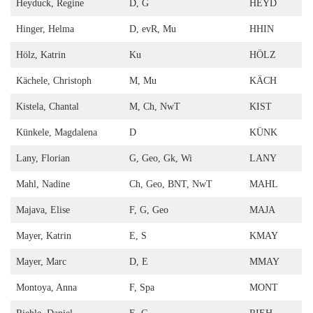
Heyduck, Regine
D, G
HEYD
Hinger, Helma
D, evR, Mu
HHIN
Hölz, Katrin
Ku
HÖLZ
Kächele, Christoph
M, Mu
KÄCH
Kistela, Chantal
M, Ch, NwT
KIST
Künkele, Magdalena
D
KÜNK
Lany, Florian
G, Geo, Gk, Wi
LANY
Mahl, Nadine
Ch, Geo, BNT, NwT
MAHL
Majava, Elise
F, G, Geo
MAJA
Mayer, Katrin
E, S
KMAY
Mayer, Marc
D, E
MMAY
Montoya, Anna
F, Spa
MONT