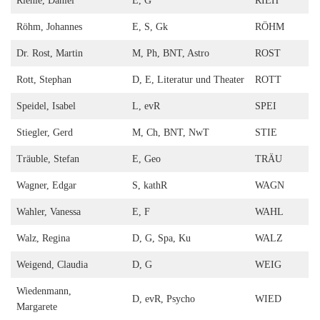
Riehle, Daniel
E, G
RIEH
Röhm, Johannes
E, S, Gk
RÖHM
Dr. Rost, Martin
M, Ph, BNT, Astro
ROST
Rott, Stephan
D, E, Literatur und Theater
ROTT
Speidel, Isabel
L, evR
SPEI
Stiegler, Gerd
M, Ch, BNT, NwT
STIE
Träuble, Stefan
E, Geo
TRÄU
Wagner, Edgar
S, kathR
WAGN
Wahler, Vanessa
E, F
WAHL
Walz, Regina
D, G, Spa, Ku
WALZ
Weigend, Claudia
D, G
WEIG
Wiedenmann,
D, evR, Psycho
WIED
Margarete