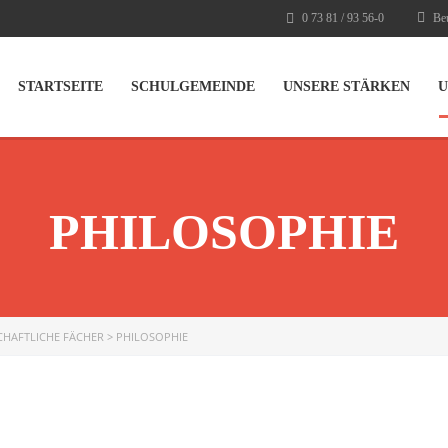
0 73 81 / 93 56-0
Beu
STARTSEITE
SCHULGEMEINDE
UNSERE STÄRKEN
U
PHILOSOPHIE
CHAFTLICHE FÄCHER
>
PHILOSOPHIE