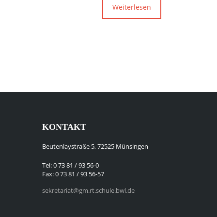
Weiterlesen
KONTAKT
Beutenlaystraße 5, 72525 Münsingen
Tel: 0 73 81 / 93 56-0
Fax: 0 73 81 / 93 56-57
sekretariat@gm.rt.schule.bwl.de