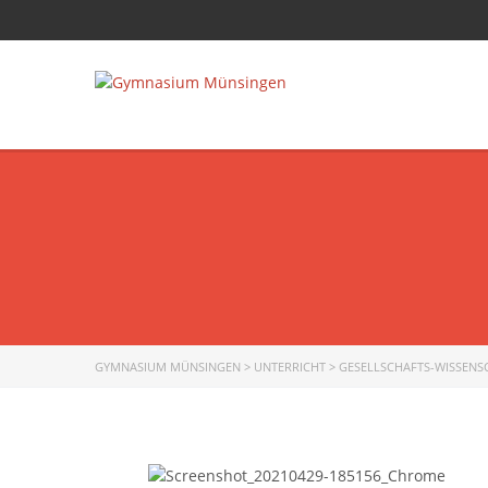
GYMNASIUM MÜNSINGEN
>
UNTERRICHT
>
GESELLSCHAFTS-WISSENS