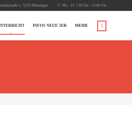
tenlaystraße 5, 72525 Münsingen
Mo. - Fr. 7.30 Uhr – 13.00 Uhr
NTERRICHT
INFOS NEUE 5ER
MEHR