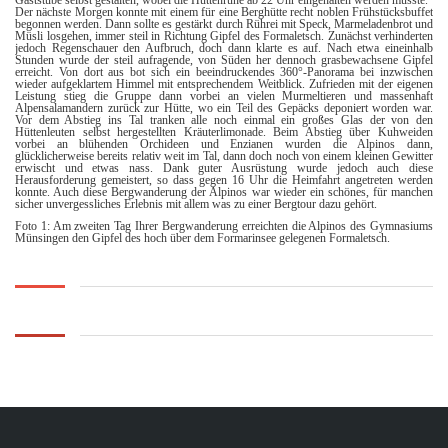
Gaststube selbst gestalten, wobei die Hüttenruhe ab 22 Uhr eingehalten werden musste.
Der nächste Morgen konnte mit einem für eine Berghütte recht noblen Frühstücksbuffet
begonnen werden. Dann sollte es gestärkt durch Rührei mit Speck, Marmeladenbrot und
Müsli losgehen, immer steil in Richtung Gipfel des Formaletsch. Zunächst verhinderten
jedoch Regenschauer den Aufbruch, doch dann klarte es auf. Nach etwa eineinhalb
Stunden wurde der steil aufragende, von Süden her dennoch grasbewachsene Gipfel
erreicht. Von dort aus bot sich ein beeindruckendes 360°-Panorama bei inzwischen
wieder aufgeklartem Himmel mit entsprechendem Weitblick. Zufrieden mit der eigenen
Leistung stieg die Gruppe dann vorbei an vielen Murmeltieren und massenhaft
Alpensalamandern zurück zur Hütte, wo ein Teil des Gepäcks deponiert worden war.
Vor dem Abstieg ins Tal tranken alle noch einmal ein großes Glas der von den
Hüttenleuten selbst hergestellten Kräuterlimonade. Beim Abstieg über Kuhweiden
vorbei an blühenden Orchideen und Enzianen wurden die Alpinos dann,
glücklicherweise bereits relativ weit im Tal, dann doch noch von einem kleinen Gewitter
erwischt und etwas nass. Dank guter Ausrüstung wurde jedoch auch diese
Herausforderung gemeistert, so dass gegen 16 Uhr die Heimfahrt angetreten werden
konnte. Auch diese Bergwanderung der Alpinos war wieder ein schönes, für manchen
sicher unvergessliches Erlebnis mit allem was zu einer Bergtour dazu gehört.
Foto 1: Am zweiten Tag Ihrer Bergwanderung erreichten die Alpinos des Gymnasiums
Münsingen den Gipfel des hoch über dem Formarinsee gelegenen Formaletsch.