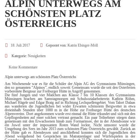
ALPIN UNTERWEGS AM
SCHÖNSTEN PLATZ
ÖSTERREICHS
18. Juli 2017
Gepostet von:
Katrin Ebinger-Möll
Kategorie:
Neuigkeiten
Keine Kommentare
Alpin unterwegs am schönsten Platz Österreichs
Am Wochenende war es für die Schüler der Alpin AG des Gymnasiums Münsingen,
den so genannten “Alpinos”, endlich soweit: Gemeinsam wurde die seit den Osterferien
vorbereitete Bergtour zur Freiburger Hütte in Angriff genommen.
Die fünf Jungen und vier Mädchen aus Klasse 7 bis 10 Klassen des Gymnasiums
Münsingen brachen am Samstagmorgen mit Schulsozialarbeiterein Kathrin Röhm,
Michael Hägele und Edgar Braig auf in Richtung Lechquellengebiet. Vom Talort Dalaas
aus wanderten die Jugendlichen bei wider Erwarten schönstem Bergwetter in etwa
dreieinhalb Stunden über 1000 m in die Höhe zur Freiburger Hütte des deutschen
Alpenvereins. Dort angekommen wurde erst einmal die Hütte erkundet und sich mit den
Gepflogenheiten auf einer solchen vertraut gemacht. Ein paar Teilnehmer stiegen dann
gemeinsam mit den Erwachsenen hinab zum Formarinsee, der in der Abendsonne wie
ein Juwel unter der imposanten Roten Wand lockte. Nicht umsonst wurde die
Umgebung des Sees im Jahr 2015 zum schönsten Platz Österreichs gewählt. Zurück an
der Hütte gab es Abendessen und anschließend konnten sich die Jugendlichen den
Abend weitgehend bei Gesprächen im Matratzenlager und Würfelspielen in der