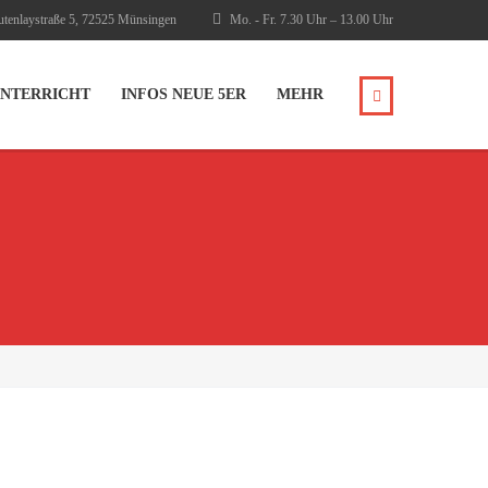
tenlaystraße 5, 72525 Münsingen
Mo. - Fr. 7.30 Uhr – 13.00 Uhr
NTERRICHT
INFOS NEUE 5ER
MEHR