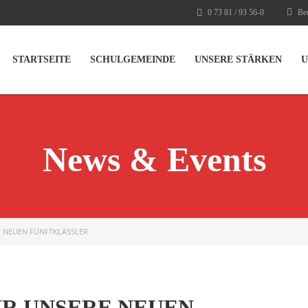
0 73 81 / 93 56-0
Beu
STARTSEITE
SCHULGEMEINDE
UNSERE STÄRKEN
U
News & Events
 NEUEN FÜNFTKLÄSSLER
R UNSERE NEUEN