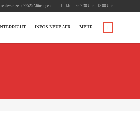
tenlaystraße 5, 72525 Münsingen
Mo. - Fr. 7.30 Uhr – 13.00 Uhr
NTERRICHT
INFOS NEUE 5ER
MEHR