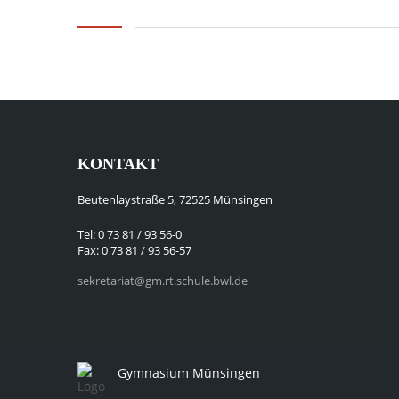
KONTAKT
Beutenlaystraße 5, 72525 Münsingen
Tel: 0 73 81 / 93 56-0
Fax: 0 73 81 / 93 56-57
sekretariat@gm.rt.schule.bwl.de
Gymnasium Münsingen