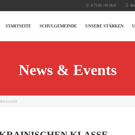
0 73 81 / 93 56-0
Beu
STARTSEITE
SCHULGEMEINDE
UNSERE STÄRKEN
U
News & Events
HEN KLASSE
UKRAINISCHEN KLASSE