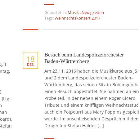
Gepostet in:
Musik
,
Neuigkeiten
Tags:
Weihnachtskonzert 2017
Besuch beim Landespolizeiorchester
18
Baden-Württemberg
, 1.
DEZ.
Am 23.11. 2016 haben die Musikkurse aus JS 
ntag,
und 2 dem Landespolizeiorchester Baden-
Württemberg, das seinen Sitz in Böblingen ha
einen Besuch abgestattet. Sie nahmen an ein
)
Probe teil, in der neben einem Roger Cicero-
(Ltg.:
Tribute und einem kniffligen Weihnachtsstüc
m
auch ein Potpourri aus Mary Poppins gespiel
phan
wurde. Im anschließenden Gespräch mit de
oard),
Dirigenten Stefan Halder […]
Stefan