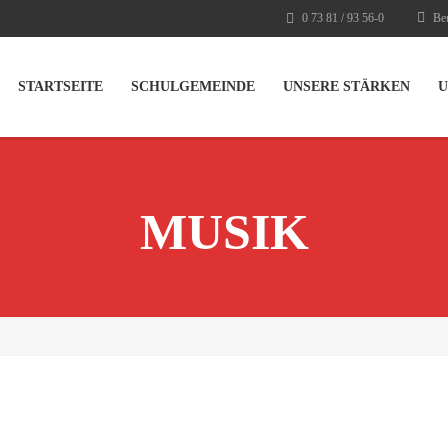
0 73 81 / 93 56-0
Beu
STARTSEITE
SCHULGEMEINDE
UNSERE STÄRKEN
U
MUSIK