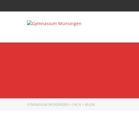
GYMNASIUM MÜNSINGEN
>
FACH
>
MUSIK