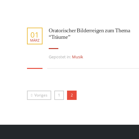
Oratorischer Bilderreigen zum Thema
01
“Träume”
MÄRZ
Gepostet in:
Musik
Voriges
1
2