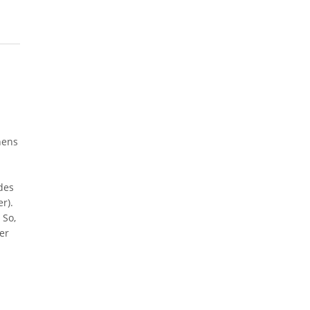
hens
des
r).
 So,
er