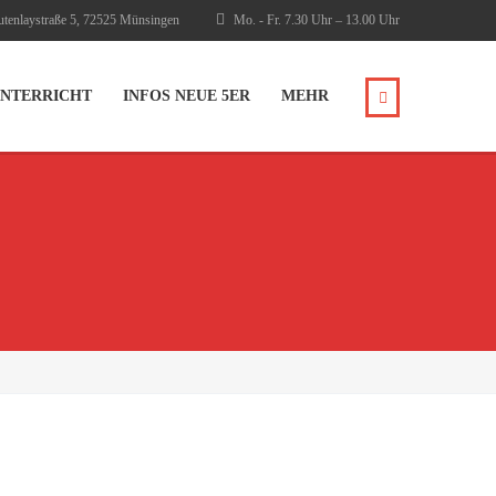
tenlaystraße 5, 72525 Münsingen
Mo. - Fr. 7.30 Uhr – 13.00 Uhr
NTERRICHT
INFOS NEUE 5ER
MEHR