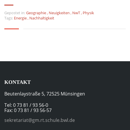
Gepostet in:
Geographie
,
Neuigkeiten
,
NwT
,
Physik
Tags:
Energie
,
Nachhaltigkeit
KONTAKT
Beutenlaystraße 5, 72525 Münsingen
Tel: 0 73 81 / 93 56-0
Fax: 0 73 81 / 93 56-57
sekretariat@gm.rt.schule.bwl.de