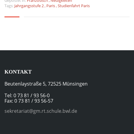
Gepostet in:
Französisch
,
Neuigkeiten
Tags:
Jahrgangsstufe 2
,
Paris
,
Studienfahrt Paris
KONTAKT
Beutenlaystraße 5, 72525 Münsingen
Tel: 0 73 81 / 93 56-0
Fax: 0 73 81 / 93 56-57
sekretariat@gm.rt.schule.bwl.de