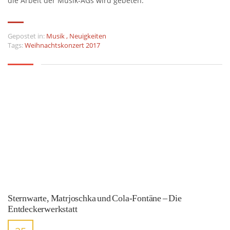
die Arbeit der Musik-AGs wird gebeten.
Gepostet in:
Musik
,
Neuigkeiten
Tags:
Weihnachtskonzert 2017
Sternwarte, Matrjoschka und Cola-Fontäne – Die
Entdeckerwerkstatt