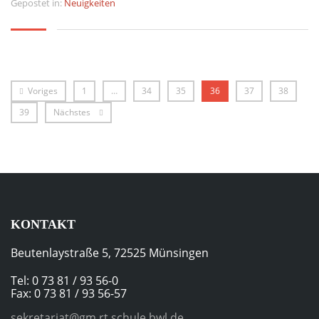
Gepostet in:
Neuigkeiten
Voriges
1
…
34
35
36
37
38
39
Nächstes
KONTAKT
Beutenlaystraße 5, 72525 Münsingen
Tel: 0 73 81 / 93 56-0
Fax: 0 73 81 / 93 56-57
sekretariat@gm.rt.schule.bwl.de