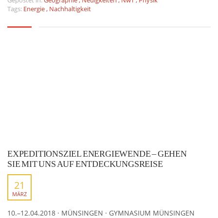
Gepostet in:
Geographie
,
Neuigkeiten
,
NwT
,
Physik
Tags:
Energie
,
Nachhaltigkeit
EXPEDITIONSZIEL ENERGIEWENDE – GEHEN
SIE MIT UNS AUF ENTDECKUNGSREISE
21
MÄRZ
10.–12.04.2018 · MÜNSINGEN · GYMNASIUM MÜNSINGEN