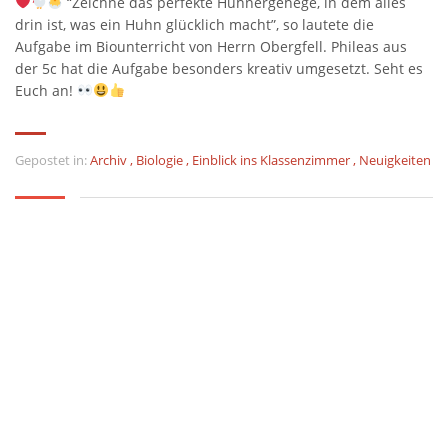
“Zeichne das perfekte Hühnergehege, in dem alles
drin ist, was ein Huhn glücklich macht”, so lautete die
Aufgabe im Biounterricht von Herrn Obergfell. Phileas aus
der 5c hat die Aufgabe besonders kreativ umgesetzt. Seht es
Euch an!
Gepostet in:
Archiv
,
Biologie
,
Einblick ins Klassenzimmer
,
Neuigkeiten