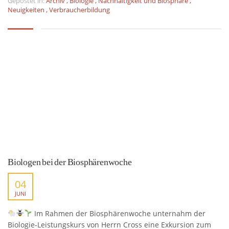
Gepostet in:
Archiv
,
Biologie
,
Nachhaltigkeit und Biosphäre
,
Neuigkeiten
,
Verbraucherbildung
Biologen bei der Biosphärenwoche
04
JUNI
Im Rahmen der Biosphärenwoche unternahm der
Biologie-Leistungskurs von Herrn Cross eine Exkursion zum