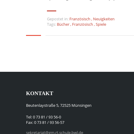
Gepostet in:
Französisch
,
Neuigkeiten
Tags:
Bücher
,
Französisch
,
Spiele
KONTAKT
Beutenlaystraße 5, 72525 Münsingen
Tel: 0 73 81 / 93 56-0
Fax: 0 73 81 / 93 56-57
sekretariat@gm.rt.schule.bwl.de