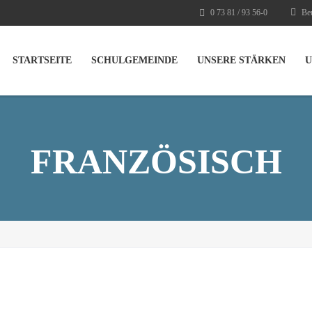
0 73 81 / 93 56-0
Beu
STARTSEITE
SCHULGEMEINDE
UNSERE STÄRKEN
U
FRANZÖSISCH