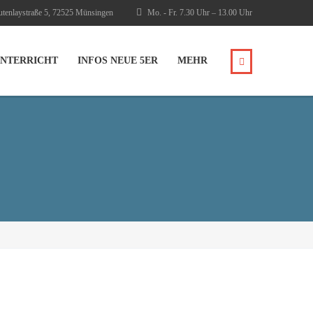
tenlaystraße 5, 72525 Münsingen
Mo. - Fr. 7.30 Uhr – 13.00 Uhr
NTERRICHT
INFOS NEUE 5ER
MEHR