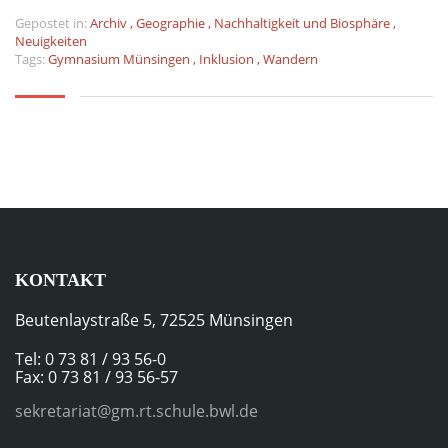
Gepostet in:
Archiv
,
Geographie
,
Nachhaltigkeit und Biosphäre
,
Neuigkeiten
Tags:
Gymnasium Münsingen
,
Inklusion
,
Wandern
KONTAKT
Beutenlaystraße 5, 72525 Münsingen
Tel: 0 73 81 / 93 56-0
Fax: 0 73 81 / 93 56-57
sekretariat@gm.rt.schule.bwl.de