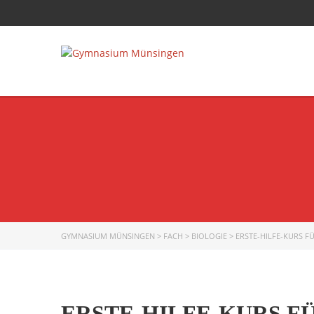
GYMNASIUM MÜNSINGEN
>
FACH
>
BIOLOGIE
>
ERSTE-HILFE-KURS 
ERSTE-HILFE-KURS F