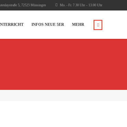
tenlaystraße 5, 72525 Münsingen
Mo. - Fr. 7.30 Uhr – 13.00 Uhr
NTERRICHT
INFOS NEUE 5ER
MEHR