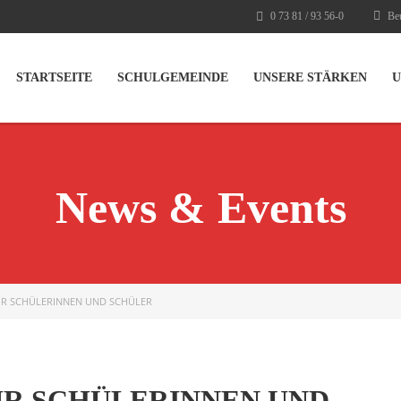
0 73 81 / 93 56-0
Beu
STARTSEITE
SCHULGEMEINDE
UNSERE STÄRKEN
U
News & Events
FÜR SCHÜLERINNEN UND SCHÜLER
ÜR SCHÜLERINNEN UND