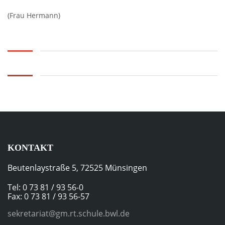
(Frau Hermann)
KONTAKT
Beutenlaystraße 5, 72525 Münsingen
Tel: 0 73 81 / 93 56-0
Fax: 0 73 81 / 93 56-57
sekretariat@gm.rt.schule.bwl.de