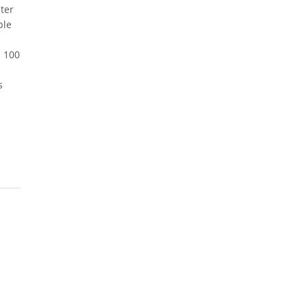
ter
ple
 100
s