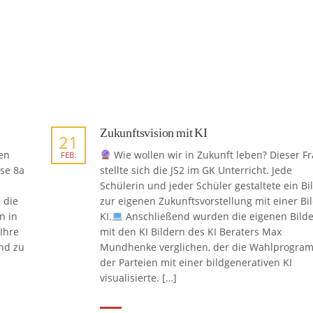
Zukunftsvision mit KI
21
en
Wie wollen wir in Zukunft leben? Dieser F
FEB.
sse 8a
stellte sich die JS2 im GK Unterricht. Jede
Schülerin und jeder Schüler gestaltete ein Bi
 die
zur eigenen Zukunftsvorstellung mit einer Bil
n in
KI.
Anschließend wurden die eigenen Bilde
Ihre
mit den KI Bildern des KI Beraters Max
und zu
Mundhenke verglichen, der die Wahlprogra
der Parteien mit einer bildgenerativen KI
visualisierte. […]