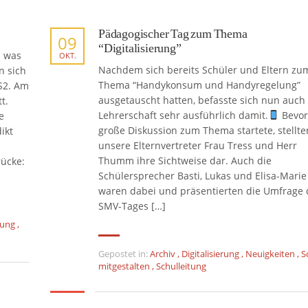
Pädagogischer Tag zum Thema
09
“Digitalisierung”
m was
OKT.
Nachdem sich bereits Schüler und Eltern zu
n sich
Thema “Handykonsum und Handyregelung”
S2. Am
ausgetauscht hatten, befasste sich nun auch
t.
Lehrerschaft sehr ausführlich damit.
Bevor
e
große Diskussion zum Thema startete, stellte
ikt
unsere Elternvertreter Frau Tress und Herr
Thumm ihre Sichtweise dar. Auch die
rücke:
Schülersprecher Basti, Lukas und Elisa-Marie
waren dabei und präsentierten die Umfrage 
SMV-Tages […]
rung
,
Gepostet in:
Archiv
,
Digitalisierung
,
Neuigkeiten
,
S
mitgestalten
,
Schulleitung