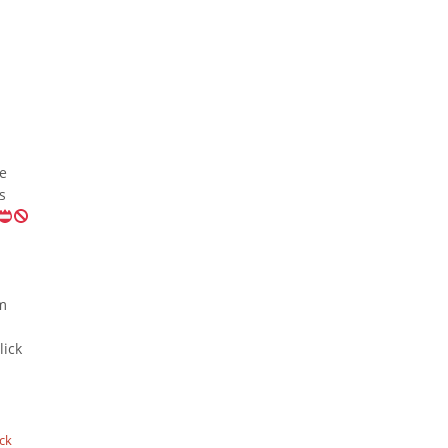
e
s
im
lick
ick