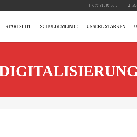
0 73 81 / 93 56-0
Beu
STARTSEITE
SCHULGEMEINDE
UNSERE STÄRKEN
U
DIGITALISIERUN