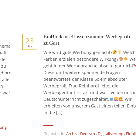
EinBlick ins Klassenzimmer: Werbeprofi
23
zu Gast
Thema
DEZ.
Wie wird gute Werbung gemacht?
Welch
haft
Farben erzielen besondere Wirkung?
Wa
 der
geht in der Werbebranche absolut gar nicht?
 zu
Diese und weitere spannende Fragen
ehorn,
beantwortete der Klasse 6c ein absoluter
 aller
Werbeprofi. Frau Reinhardt leitet die
en
Werbeagentur first art und war live bei uns 
n war
Deutschunterricht zugeschaltet.
Wir
erhielten von unserem Gast einen tollen Einb
in die […]
rung
,
Gepostet in:
Archiv
,
Deutsch
,
Digitalisierung
,
Einbl