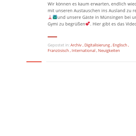
Wir können es kaum erwarten, endlich wie
mit unseren Austauschen ins Ausland zu r
und unsere Gäste in Münsingen bei u
Gymi zu begrüßen
. Hier gibt es das Vide
Gepostet in:
Archiv
,
Digitalisierung
,
Englisch
,
Französisch
,
International
,
Neuigkeiten