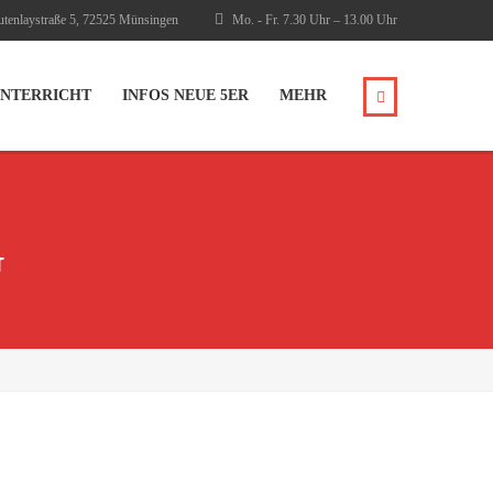
tenlaystraße 5, 72525 Münsingen
Mo. - Fr. 7.30 Uhr – 13.00 Uhr
NTERRICHT
INFOS NEUE 5ER
MEHR
G