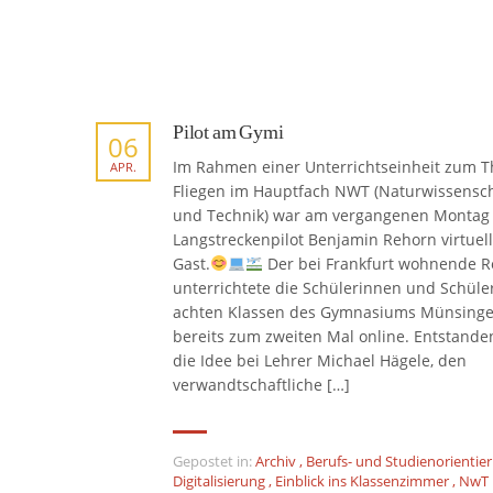
Pilot am Gymi
06
Im Rahmen einer Unterrichtseinheit zum 
APR.
Fliegen im Hauptfach NWT (Naturwissensc
und Technik) war am vergangenen Montag
Langstreckenpilot Benjamin Rehorn virtuell
Gast.
Der bei Frankfurt wohnende R
unterrichtete die Schülerinnen und Schüler
achten Klassen des Gymnasiums Münsing
bereits zum zweiten Mal online. Entstande
die Idee bei Lehrer Michael Hägele, den
verwandtschaftliche […]
Gepostet in:
Archiv
,
Berufs- und Studienorientie
Digitalisierung
,
Einblick ins Klassenzimmer
,
NwT