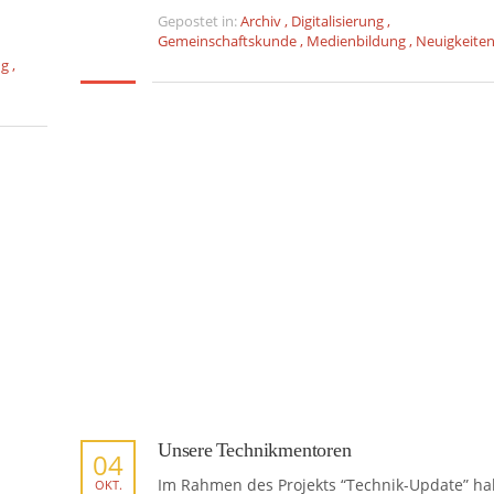
Gepostet in:
Archiv
,
Digitalisierung
,
Gemeinschaftskunde
,
Medienbildung
,
Neuigkeite
ng
,
Unsere Technikmentoren
04
Im Rahmen des Projekts “Technik-Update” h
OKT.