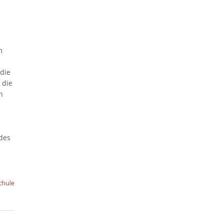
m
 die
 die
n
des
chule