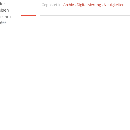
der
Gepostet in:
Archiv
,
Digitalisierung
,
Neuigkeiten
eisen
ns am
o!