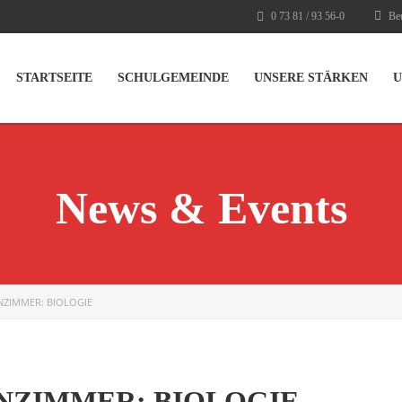
0 73 81 / 93 56-0
Beu
STARTSEITE
SCHULGEMEINDE
UNSERE STÄRKEN
U
News & Events
ENZIMMER: BIOLOGIE
ENZIMMER: BIOLOGIE