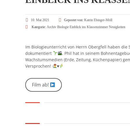
10. Mai 2021
Gepostet von:
Katrin Ebinger-Möll
Kategorie:
Archiv
Biologie
Einblick ins Klassenzimmer
Neuigkeiten
Im Biologieunterricht von Herrn Obergfell haben die 
dokumentiert
. Phil hat in seinem Bohnentagebu
Wachstumsmedien (Erde, Zeitung, Küchenpapier) gemac
Versprochen!
♥️
Film ab!