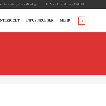
tenlaystraße 5, 72525 Münsingen
Mo. - Fr. 7.30 Uhr – 13.00 Uhr
NTERRICHT
INFOS NEUE 5ER
MEHR