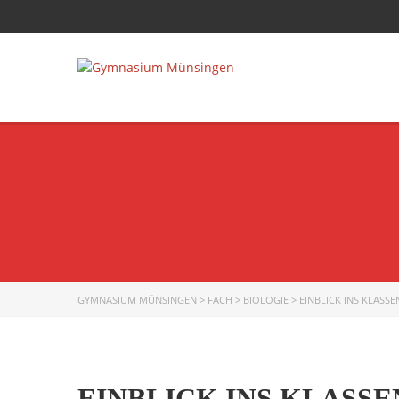
GYMNASIUM MÜNSINGEN
>
FACH
>
BIOLOGIE
>
EINBLICK INS KLASS
EINBLICK INS KLASS