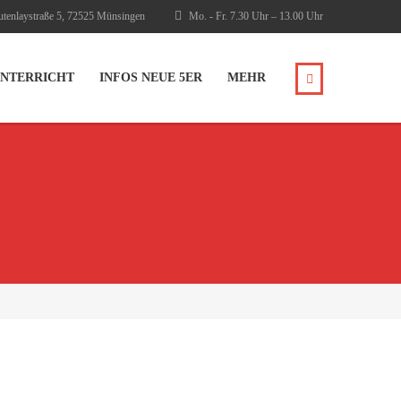
tenlaystraße 5, 72525 Münsingen
Mo. - Fr. 7.30 Uhr – 13.00 Uhr
NTERRICHT
INFOS NEUE 5ER
MEHR