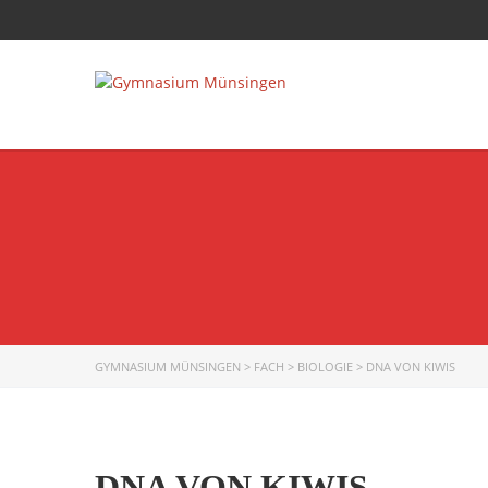
GYMNASIUM MÜNSINGEN
>
FACH
>
BIOLOGIE
>
DNA VON KIWIS
DNA VON KIWIS