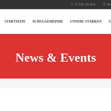
0 73 81 / 93 56-0
Beu
STARTSEITE
SCHULGEMEINDE
UNSERE STÄRKEN
U
News & Events