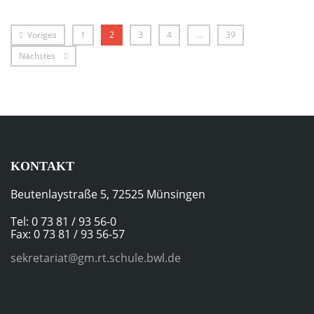
Voriges
1
2
3
4
…
39
Nächstes
KONTAKT
Beutenlaystraße 5, 72525 Münsingen
Tel: 0 73 81 / 93 56-0
Fax: 0 73 81 / 93 56-57
sekretariat@gm.rt.schule.bwl.de