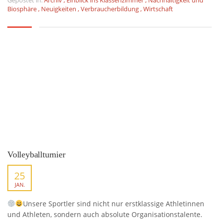
Gepostet in:
Archiv
,
Einblick ins Klassenzimmer
,
Nachhaltigkeit und
Biosphäre
,
Neuigkeiten
,
Verbraucherbildung
,
Wirtschaft
Volleyballturnier
25
JAN.
Unsere Sportler sind nicht nur erstklassige Athletinnen
und Athleten, sondern auch absolute Organisationstalente.