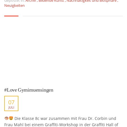
Gepostet in:
Archiv
,
Bildende Kunst
,
Nachhaltigkeit und Biosphäre
,
Neuigkeiten
#Love Gymimuensingen
07
JULI
Die Klasse 8c war zusammen mit Frau Dr. Corbin und
Frau Mahl bei einem Graffiti-Workshop in der Graffiti Hall of